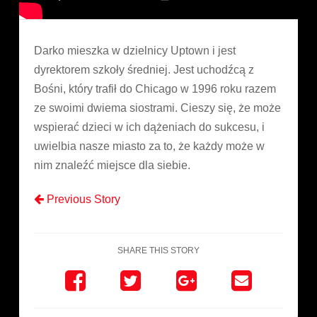
Darko mieszka w dzielnicy Uptown i jest
dyrektorem szkoły średniej. Jest uchodźcą z
Bośni, który trafił do Chicago w 1996 roku razem
ze swoimi dwiema siostrami. Cieszy się, że może
wspierać dzieci w ich dążeniach do sukcesu, i
uwielbia nasze miasto za to, że każdy może w
nim znaleźć miejsce dla siebie.
Previous Story
SHARE THIS STORY