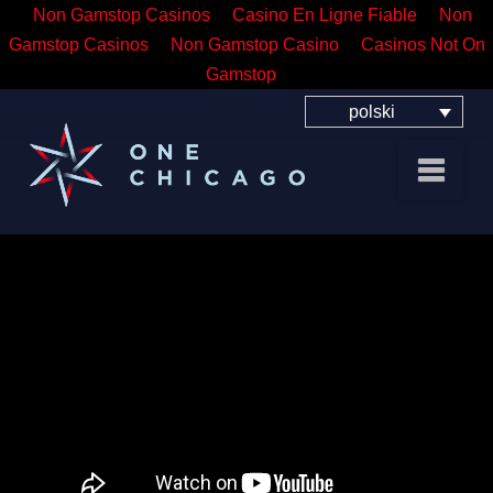
Non Gamstop Casinos
Casino En Ligne Fiable
Non
Gamstop Casinos
Non Gamstop Casino
Casinos Not On
Gamstop
polski
OneChicago
Nav