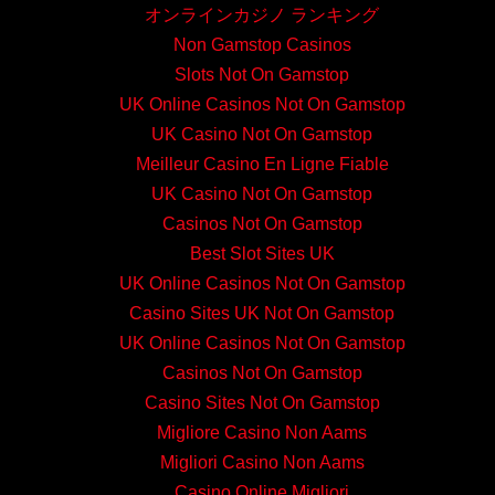
オンラインカジノ ランキング
Non Gamstop Casinos
Slots Not On Gamstop
UK Online Casinos Not On Gamstop
UK Casino Not On Gamstop
Meilleur Casino En Ligne Fiable
UK Casino Not On Gamstop
Casinos Not On Gamstop
Best Slot Sites UK
UK Online Casinos Not On Gamstop
Casino Sites UK Not On Gamstop
UK Online Casinos Not On Gamstop
Casinos Not On Gamstop
Casino Sites Not On Gamstop
Migliore Casino Non Aams
Migliori Casino Non Aams
Casino Online Migliori