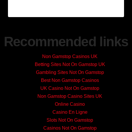
Recommended links
Non Gamstop Casinos UK
Betting Sites Not On Gamstop UK
Gambling Sites Not On Gamstop
Best Non Gamstop Casinos
UK Casino Not On Gamstop
Non Gamstop Casino Sites UK
Online Casino
Casino En Ligne
Slots Not On Gamstop
Casinos Not On Gamstop