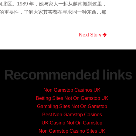
河北区。1989 年，她与家人一起从越南搬到这里，
的重要性，了解大家其实都在寻求同一种东西…那
Next Story
Recommended links
Non Gamstop Casinos UK
Betting Sites Not On Gamstop UK
Gambling Sites Not On Gamstop
Best Non Gamstop Casinos
UK Casino Not On Gamstop
Non Gamstop Casino Sites UK