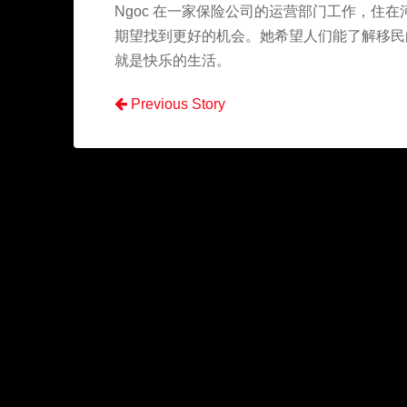
Ngoc 在一家保险公司的运营部门工作，住在
期望找到更好的机会。她希望人们能了解移民
就是快乐的生活。
Previous Story