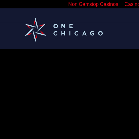
Non Gamstop Casinos
Casino
OneChicago