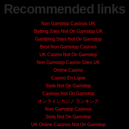
Recommended links
Non Gamstop Casinos UK
Betting Sites Not On Gamstop UK
Gambling Sites Not On Gamstop
Best Non Gamstop Casinos
UK Casino Not On Gamstop
Non Gamstop Casino Sites UK
Online Casino
Casino En Ligne
Slots Not On Gamstop
Casinos Not On Gamstop
オンラインカジノ ランキング
Non Gamstop Casinos
Slots Not On Gamstop
UK Online Casinos Not On Gamstop