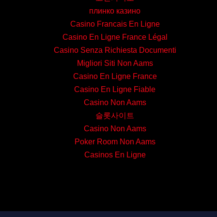
плинко казино
Casino Francais En Ligne
Casino En Ligne France Légal
Casino Senza Richiesta Documenti
Migliori Siti Non Aams
Casino En Ligne France
Casino En Ligne Fiable
Casino Non Aams
슬롯사이트
Casino Non Aams
Poker Room Non Aams
Casinos En Ligne