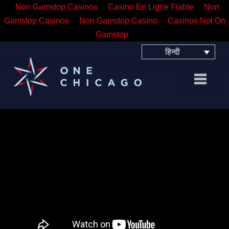
Non Gamstop Casinos
Casino En Ligne Fiable
Non
Gamstop Casinos
Non Gamstop Casino
Casinos Not On
Gamstop
हिन्दी
OneChicago
Nav