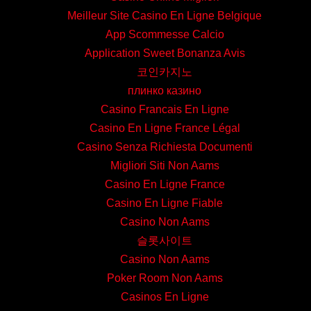
Meilleur Site Casino En Ligne Belgique
App Scommesse Calcio
Application Sweet Bonanza Avis
코인카지노
плинко казино
Casino Francais En Ligne
Casino En Ligne France Légal
Casino Senza Richiesta Documenti
Migliori Siti Non Aams
Casino En Ligne France
Casino En Ligne Fiable
Casino Non Aams
슬롯사이트
Casino Non Aams
Poker Room Non Aams
Casinos En Ligne