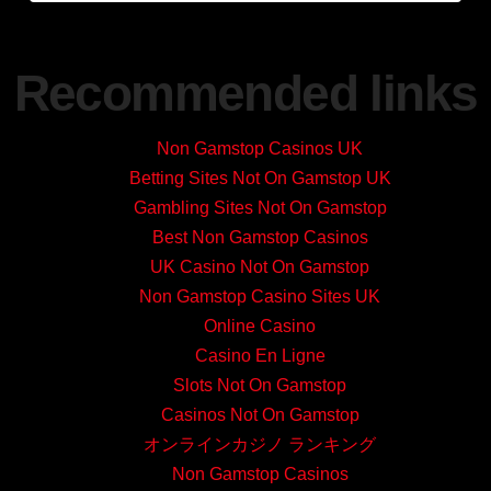
Recommended links
Non Gamstop Casinos UK
Betting Sites Not On Gamstop UK
Gambling Sites Not On Gamstop
Best Non Gamstop Casinos
UK Casino Not On Gamstop
Non Gamstop Casino Sites UK
Online Casino
Casino En Ligne
Slots Not On Gamstop
Casinos Not On Gamstop
オンラインカジノ ランキング
Non Gamstop Casinos