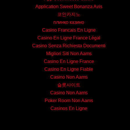
Application Sweet Bonanza Avis
코인카지노
плинко казино
Casino Francais En Ligne
Casino En Ligne France Légal
Casino Senza Richiesta Documenti
Migliori Siti Non Aams
Casino En Ligne France
Casino En Ligne Fiable
Casino Non Aams
슬롯사이트
Casino Non Aams
Poker Room Non Aams
Casinos En Ligne