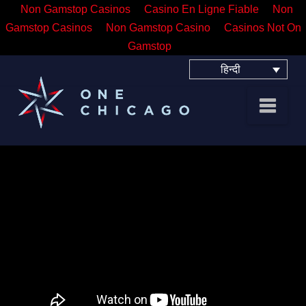
Non Gamstop Casinos
Casino En Ligne Fiable
Non
Gamstop Casinos
Non Gamstop Casino
Casinos Not On
Gamstop
हिन्दी
OneChicago
Nav