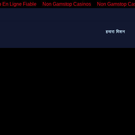
 En Ligne Fiable
Non Gamstop Casinos
Non Gamstop Ca
हमारा मिशन