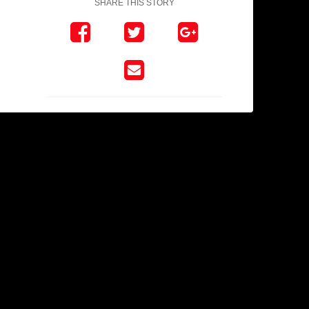
SHARE THIS STORY