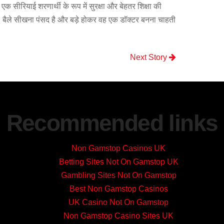
 एक सीरियाई शरणार्थी के रूप में सुरक्षा और बेहतर शिक्षा की
, बैले सीखना पंसद है और बड़े होकर वह एक डॉक्टर बनना चाहती
Next Story
Recommended links
Non Gamstop Casinos UK
Betting Sites Not On Gamstop UK
Gambling Sites Not On Gamstop
Best Non Gamstop Casinos
UK Casino Not On Gamstop
Non Gamstop Casino Sites UK