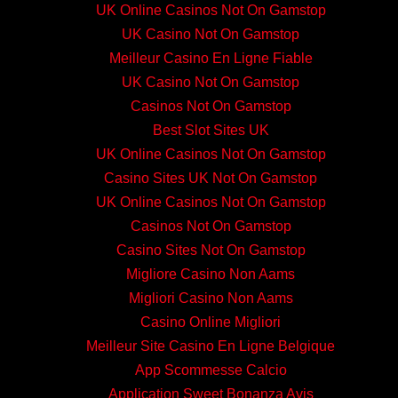
UK Online Casinos Not On Gamstop
UK Casino Not On Gamstop
Meilleur Casino En Ligne Fiable
UK Casino Not On Gamstop
Casinos Not On Gamstop
Best Slot Sites UK
UK Online Casinos Not On Gamstop
Casino Sites UK Not On Gamstop
UK Online Casinos Not On Gamstop
Casinos Not On Gamstop
Casino Sites Not On Gamstop
Migliore Casino Non Aams
Migliori Casino Non Aams
Casino Online Migliori
Meilleur Site Casino En Ligne Belgique
App Scommesse Calcio
Application Sweet Bonanza Avis