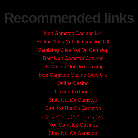
Recommended links
Non Gamstop Casinos UK
Betting Sites Not On Gamstop UK
Gambling Sites Not On Gamstop
Best Non Gamstop Casinos
UK Casino Not On Gamstop
Non Gamstop Casino Sites UK
Online Casino
Casino En Ligne
Slots Not On Gamstop
Casinos Not On Gamstop
オンラインカジノ ランキング
Non Gamstop Casinos
Slots Not On Gamstop