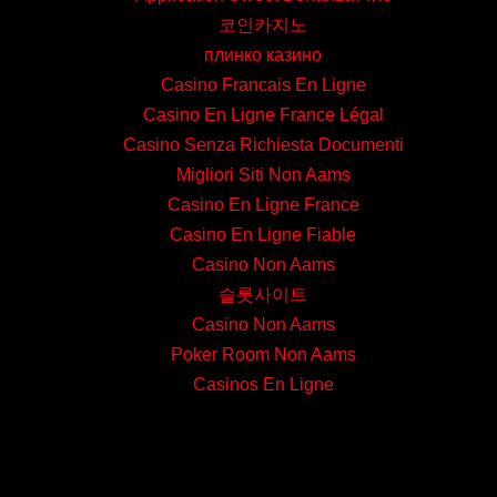
코인카지노
плинко казино
Casino Francais En Ligne
Casino En Ligne France Légal
Casino Senza Richiesta Documenti
Migliori Siti Non Aams
Casino En Ligne France
Casino En Ligne Fiable
Casino Non Aams
슬롯사이트
Casino Non Aams
Poker Room Non Aams
Casinos En Ligne