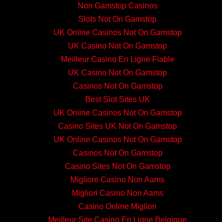
Non Gamstop Casinos
Slots Not On Gamstop
UK Online Casinos Not On Gamstop
UK Casino Not On Gamstop
Meilleur Casino En Ligne Fiable
UK Casino Not On Gamstop
Casinos Not On Gamstop
Best Slot Sites UK
UK Online Casinos Not On Gamstop
Casino Sites UK Not On Gamstop
UK Online Casinos Not On Gamstop
Casinos Not On Gamstop
Casino Sites Not On Gamstop
Migliore Casino Non Aams
Migliori Casino Non Aams
Casino Online Migliori
Meilleur Site Casino En Ligne Belgique