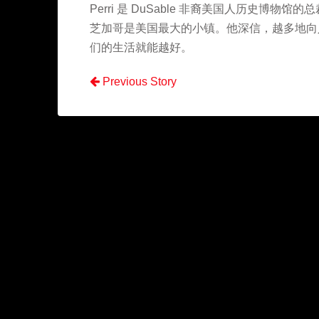
Perri 是 DuSable 非裔美国人历史博
芝加哥是美国最大的小镇。他深信，越多地向
们的生活就能越好。
Previous Story