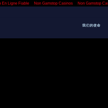
 En Ligne Fiable
Non Gamstop Casinos
Non Gamstop Ca
我们的使命