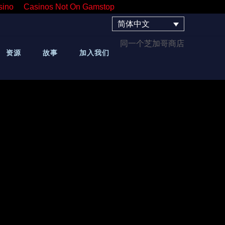
sino
Casinos Not On Gamstop
简体中文
同一个芝加哥商店
资源
故事
加入我们