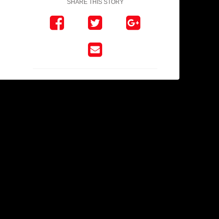
SHARE THIS STORY