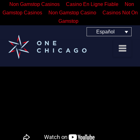
Non Gamstop Casinos
Casino En Ligne Fiable
Non
Gamstop Casinos
Non Gamstop Casino
Casinos Not On
Gamstop
Español
OneChicago
Nav